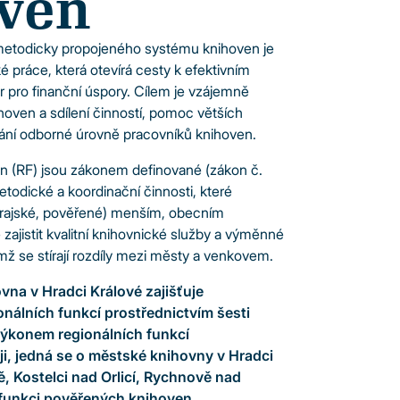
ven
metodicky propojeného systému knihoven je
é práce, která otevírá cesty k efektivním
r pro finanční úspory. Cílem je vzájemně
oven a sdílení činností, pomoc větších
ní odborné úrovně pracovníků knihoven.
n (RF) jsou zákonem definované (zákon č.
todické a koordinační činnosti, které
(krajské, pověřené) menším, obecním
 zajistit kvalitní knihovnické služby a výměnné
mž se stírají rozdíly mezi městy a venkovem.
vna v Hradci Králové zajišťuje
onálních funkcí prostřednictvím šesti
ýkonem regionálních funkcí
i, jedná se o městské knihovny v Hradci
ě, Kostelci nad Orlicí, Rychnově nad
funkci pověřených knihoven.