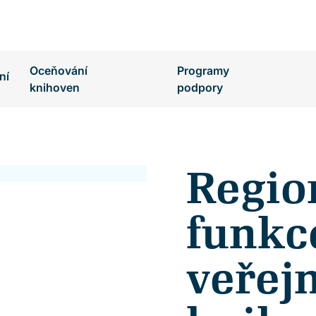
Oceňování
Programy
ní
knihoven
podpory
Regio
funkc
veřej