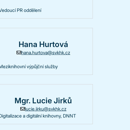
Vedoucí PR oddělení
Hana Hurtová
hana.hurtova@svkhk.cz
Meziknihovní výpůjční služby
Mgr. Lucie Jirků
lucie.jirku@svkhk.cz
Digitalizace a digitální knihovny, DNNT