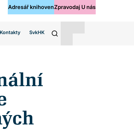
Adresář knihoven
Zpravodaj U nás
Kontakty
SvkHK
nální
e
ných