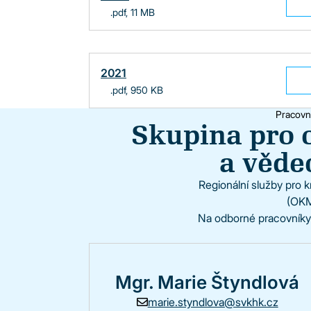
.pdf, 11 MB
2021
.pdf, 950 KB
Pracovn
Skupina pro 
a věde
Regionální služby pro 
(OKM
Na odborné pracovníky
Mgr. Marie Štyndlová
marie.styndlova@svkhk.cz