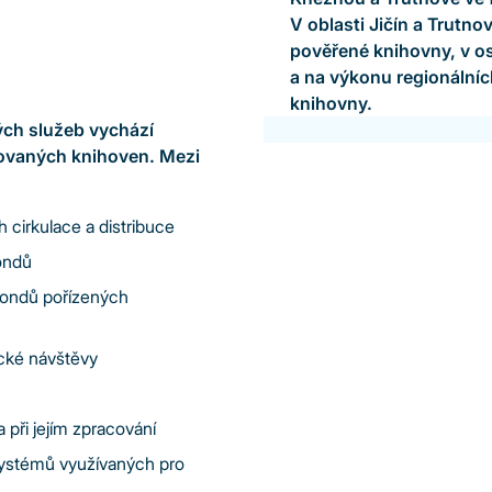
V oblasti Jičín a Trutno
pověřené knihovny, v os
a na výkonu regionálníc
knihovny.
ých služeb vychází
hovaných knihoven. Mezi
 cirkulace a distribuce
fondů
 fondů pořízených
ické návštěvy
 při jejím zpracování
systémů využívaných pro