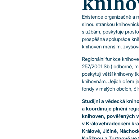
kniho
Existence organizačně a 
silnou stránkou knihovnick
službám, poskytuje prosto
prospěšná spolupráce knih
knihoven menším, zvyšová
Regionální funkce knihove
257/2001 Sb.) odborné, me
poskytují větší knihovny 
knihovnám. Jejich cílem je
fondy v malých obcích, čí
Studijní a vědecká kniho
a koordinuje plnění regi
knihoven, pověřených v
v Královehradeckém kraj
Králové, Jičíně, Náchod
Kněžnou a Trutnově ve 