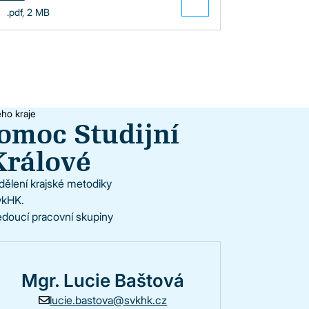
.pdf, 2 MB
ho kraje
omoc Studijní
Králové
dělení krajské metodiky
vkHK.
doucí pracovní skupiny
Mgr. Lucie Baštová
lucie.bastova@svkhk.cz