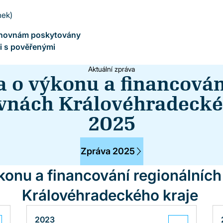
nek)
ihovnám poskytovány
i s pověřenými
Aktuální zpráva
a o výkonu a financován
ovnách Královéhradeckéh
2025
Zpráva 2025
konu a financování regionálních
Královéhradeckého kraje
2023