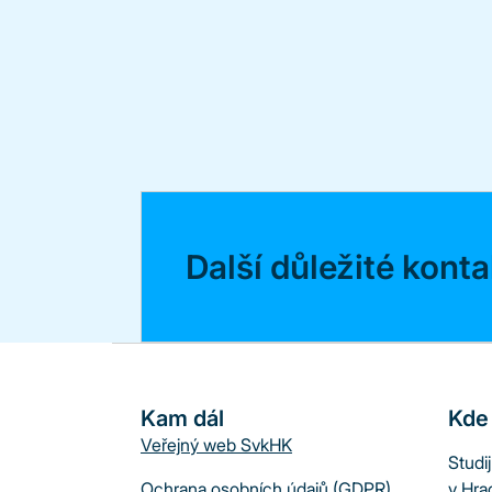
Další důležité kont
Kam dál
Kde
Veřejný web SvkHK
Studi
Ochrana osobních údajů (GDPR)
v Hra