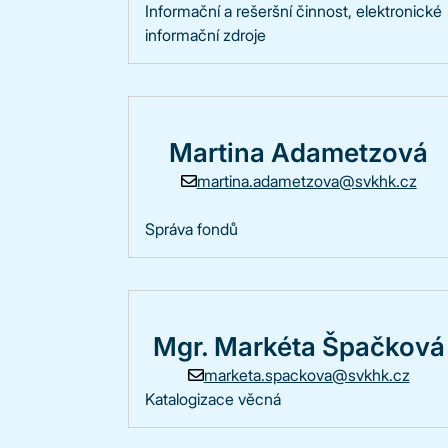
Informační a rešeršní činnost, elektronické
informační zdroje
Martina Adametzová
martina.adametzova@svkhk.cz
Správa fondů
Mgr. Markéta Špačková
marketa.spackova@svkhk.cz
Katalogizace věcná