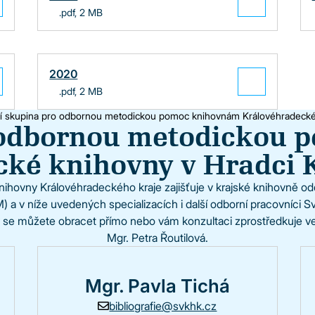
.pdf, 2 MB
2020
.pdf, 2 MB
í skupina pro odbornou metodickou pomoc knihovnám Královéhradecké
odbornou metodickou p
cké knihovny v Hradci 
knihovny Královéhradeckého kraje zajišťuje v krajské knihovně od
) a v níže uvedených specializacích i další odborní pracovníci S
 se můžete obracet přímo nebo vám konzultaci zprostředkuje ve
Mgr. Petra Řoutilová.
Mgr. Pavla Tichá
bibliografie@svkhk.cz