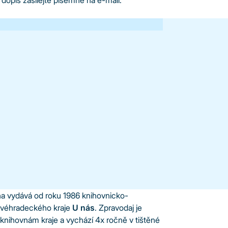
 dopis zasílejte písemně na e-mail:
na vydává od roku 1986 knihovnicko-
lovéhradeckého kraje
U nás
. Zpravodaj je
nihovnám kraje a vychází 4x ročně v tištěné