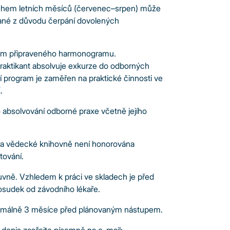
během letních měsíců (červenec–srpen) může
ované z důvodu čerpání dovolených
dem připraveného harmonogramu.
raktikant absolvuje exkurze do odborných
í program je zaměřen na praktické činnosti ve
.
o absolvování odborné praxe včetně jejího
í a vědecké knihovně není honorována
tování.
luvně. Vzhledem k práci ve skladech je před
osudek od závodního lékaře.
inimálně 3 měsíce před plánovaným nástupem.