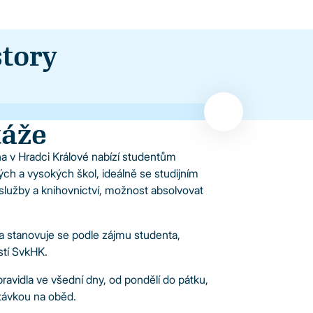
Učeb
5. NP
story
Kapacita 1
Technické 
táže
na v Hradci Králové nabízí studentům
ých a vysokých škol, ideálně se studijním
lužby a knihovnictví, možnost absolvovat
í a stanovuje se podle zájmu studenta,
tí SvkHK.
ravidla ve všední dny, od pondělí do pátku,
távkou na oběd.