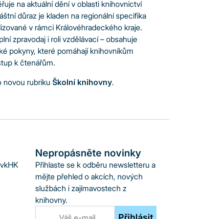
uje na aktuální dění v oblasti knihovnictví
štní důraz je kladen na regionální specifika
alizované v rámci Královéhradeckého kraje.
ní zpravodaj i roli vzdělávací – obsahuje
ké pokyny, které pomáhají knihovníkům
stup k čtenářům.
o novou rubriku
Školní knihovny
.
Nepropásněte novinky
SvkHK
Přihlaste se k odběru newsletteru a
mějte přehled o akcích, nových
službách i zajímavostech z
knihovny.
Přihlásit