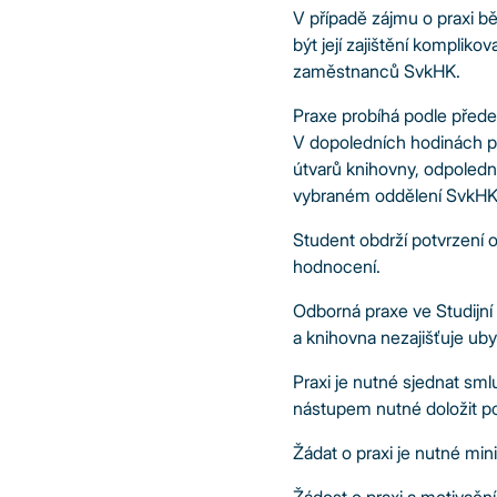
V případě zájmu o praxi 
být její zajištění komplik
zaměstnanců SvkHK.
Praxe probíhá podle pře
V dopoledních hodinách p
útvarů knihovny, odpoledn
vybraném oddělení SvkHK
Student obdrží potvrzení 
hodnocení.
Odborná praxe ve Studijn
a knihovna nezajišťuje uby
Praxi je nutné sjednat sm
nástupem nutné doložit p
Žádat o praxi je nutné m