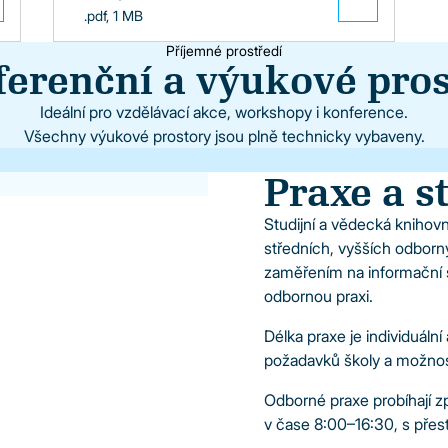
.pdf, 1 MB
Příjemné prostředí
 35 míst se stoly
erenční a výukové pro
, promítací plátno, ozvučení, mikrofony,
Ideální pro vzdělávací akce, workshopy i konference.
Všechny výukové prostory jsou plně technicky vybaveny.
Praxe a s
Studijní a vědecká knihov
středních, vyšších odborn
zaměřením na informační s
odbornou praxi.
Délka praxe je individuáln
požadavků školy a možnos
Odborné praxe probíhají zp
v čase 8:00–16:30, s přes