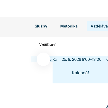
Vyhledávání
Služby
Metodika
Vzdělává
Design služeb / 
Vzdělávání
knihovny
0 Kč
25. 9. 2026 9:00–13:00
Kalendář
Zjistit více
S