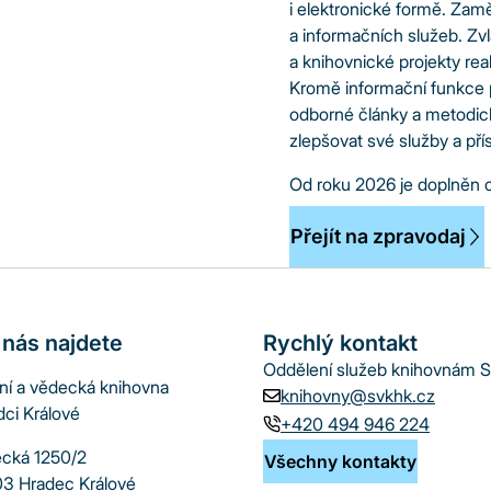
i elektronické formě. Zaměř
a informačních služeb. Zvlá
a knihovnické projekty re
Kromě informační funkce pl
odborné články a metodic
zlepšovat své služby a pří
Od roku 2026 je doplněn 
Přejít na zpravodaj
 nás najdete
Rychlý kontakt
Oddělení služeb knihovnám 
jní a vědecká knihovna
knihovny@svkhk.cz
dci Králové
+420 494 946 224
cká 1250/2
Všechny kontakty
3 Hradec Králové