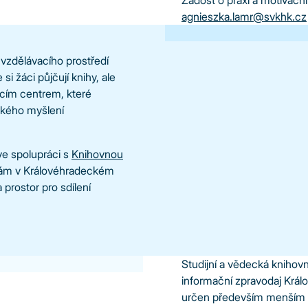
Žádost o praxi a motivační
agnieszka.lamr@svkhk.cz
 vzdělávacího prostředí
i žáci půjčují knihy, ale
cím centrem, které
ického myšlení
e spolupráci s
Knihovnou
nám v Královéhradeckém
 prostor pro sdílení
Studijní a vědecká knihov
informační zpravodaj Krá
určen především menším k